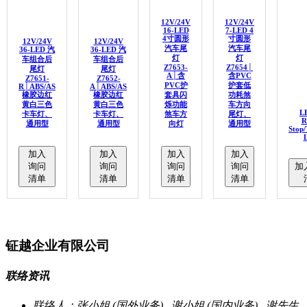
12V/24V
12V/24V
16-LED
7-LED 4
4寸圆形
寸圆形
12V/24V
12V/24V
汽车尾
汽车尾
36-LED 汽
36-LED 汽
灯
灯
车组合后
车组合后
Z7653-
Z7654│
尾灯
尾灯
A│含
含PVC
Z7651-
Z7652-
PVC护
护套低
R│ABS/AS
A│ABS/AS
橡胶边红
橡胶边红
套具闪
功耗煞
黄白三色
黄白三色
烁功能
车方向
L
卡车灯、
卡车灯、
煞车方
尾灯、
R
通用型
通用型
向灯
通用型
Stop/
L
加入
加入
加入
加入
询问
询问
询问
询问
加
清单
清单
清单
清单
钲越企业有限公司
联络资讯
联络人：张小姐 (国外业务) , 谢小姐 (国内业务) , 谢先生