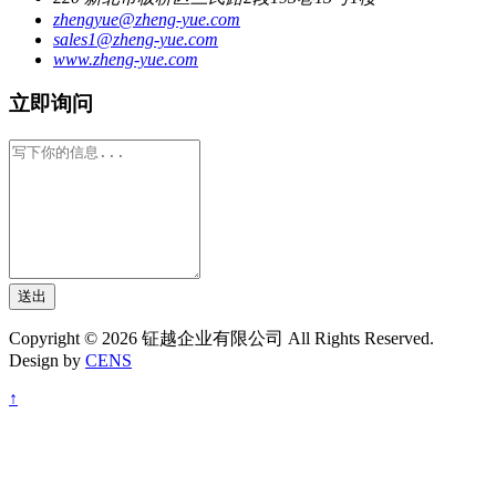
zhengyue@zheng-yue.com
sales1@zheng-yue.com
www.zheng-yue.com
立即询问
送出
Copyright © 2026 钲越企业有限公司 All Rights Reserved.
Design by
CENS
↑