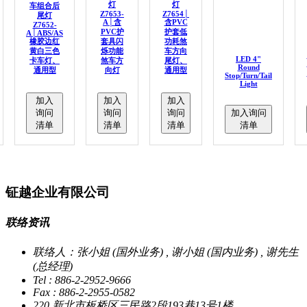
灯
灯
车组合后
Z7653-
Z7654│
尾灯
A│含
含PVC
Z7652-
PVC护
护套低
A│ABS/AS
橡胶边红
套具闪
功耗煞
黄白三色
烁功能
车方向
LED 4"
卡车灯、
煞车方
尾灯、
Round
通用型
向灯
通用型
Stop/Turn/Tail
Light
加入
加入
加入
询问
询问
询问
加入询问
清单
清单
清单
清单
钲越企业有限公司
联络资讯
联络人：张小姐 (国外业务) , 谢小姐 (国内业务) , 谢先生
(总经理)
Tel : 886-2-2952-9666
Fax : 886-2-2955-0582
220 新北市板桥区三民路2段193巷13号1楼