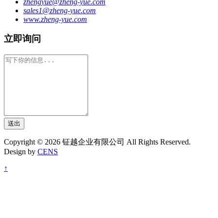
zhengyue@zheng-yue.com
sales1@zheng-yue.com
www.zheng-yue.com
立即询问
送出
Copyright © 2026 钲越企业有限公司 All Rights Reserved.
Design by
CENS
↑