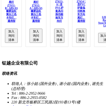
Z7653-
Z7654│
尾灯
尾灯
A│含
含PVC
Z7651-
Z7652-
PVC护
护套低
R│ABS/AS
A│ABS/AS
橡胶边红
橡胶边红
套具闪
功耗煞
黄白三色
黄白三色
烁功能
车方向
LE
卡车灯、
卡车灯、
煞车方
尾灯、
Ro
通用型
通用型
向灯
通用型
Stop/T
Li
加入
加入
加入
加入
询问
询问
询问
询问
加
清单
清单
清单
清单
钲越企业有限公司
联络资讯
联络人：张小姐 (国外业务) , 谢小姐 (国内业务) , 谢先生
(总经理)
Tel : 886-2-2952-9666
Fax : 886-2-2955-0582
220 新北市板桥区三民路2段193巷13号1楼