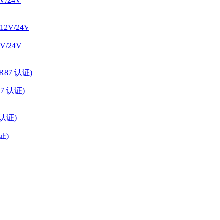
/24V
/24V
87 认证)
证)