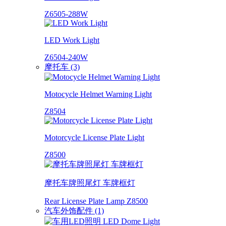
Z6505-288W
LED Work Light
Z6504-240W
摩托车 (3)
Motocycle Helmet Warning Light
Z8504
Motorcycle License Plate Light
Z8500
摩托车牌照尾灯 车牌框灯
Rear License Plate Lamp Z8500
汽车外饰配件 (1)