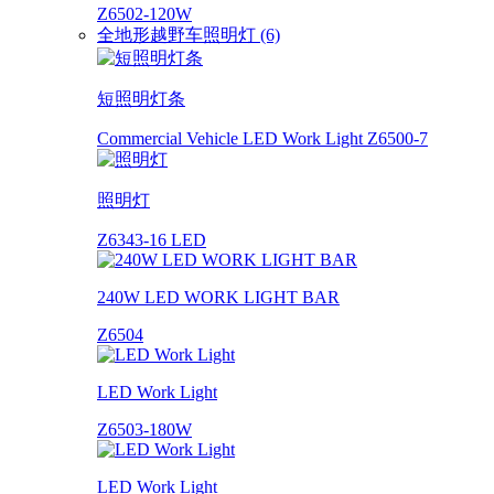
Z6502-120W
全地形越野车照明灯 (6)
短照明灯条
Commercial Vehicle LED Work Light Z6500-7
照明灯
Z6343-16 LED
240W LED WORK LIGHT BAR
Z6504
LED Work Light
Z6503-180W
LED Work Light