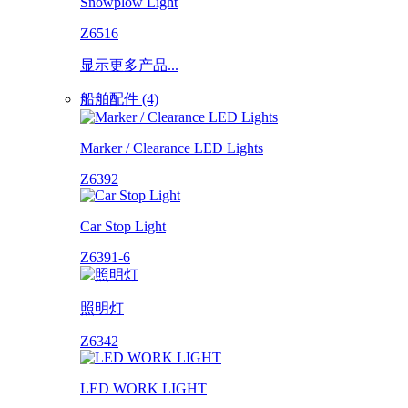
Snowplow Light
Z6516
显示更多产品...
船舶配件 (4)
Marker / Clearance LED Lights
Z6392
Car Stop Light
Z6391-6
照明灯
Z6342
LED WORK LIGHT