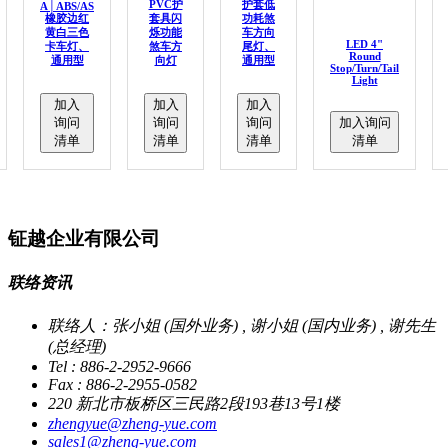
PVC护
护套低
A│ABS/AS
橡胶边红
套具闪
功耗煞
黄白三色
烁功能
车方向
LED 4"
卡车灯、
煞车方
尾灯、
Round
通用型
向灯
通用型
Stop/Turn/Tail
Light
加入
加入
加入
询问
询问
询问
加入询问
清单
清单
清单
清单
钲越企业有限公司
联络资讯
联络人：张小姐 (国外业务) , 谢小姐 (国内业务) , 谢先生
(总经理)
Tel : 886-2-2952-9666
Fax : 886-2-2955-0582
220 新北市板桥区三民路2段193巷13号1楼
zhengyue@zheng-yue.com
sales1@zheng-yue.com