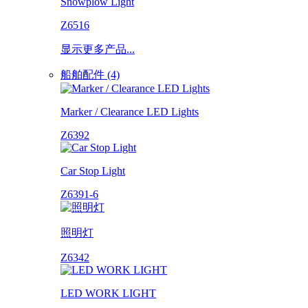
Snowplow Light
Z6516
显示更多产品...
船舶配件 (4)
Marker / Clearance LED Lights
Z6392
Car Stop Light
Z6391-6
照明灯
Z6342
LED WORK LIGHT