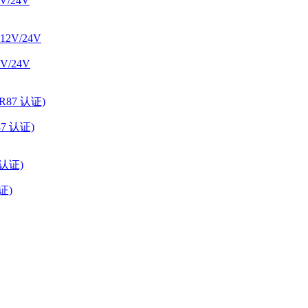
/24V
/24V
87 认证)
证)