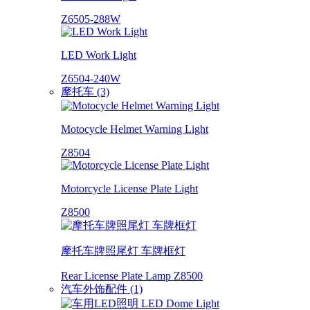
Z6505-288W
LED Work Light
Z6504-240W
摩托车 (3)
Motocycle Helmet Warning Light
Z8504
Motorcycle License Plate Light
Z8500
摩托车牌照尾灯 车牌框灯
Rear License Plate Lamp Z8500
汽车外饰配件 (1)