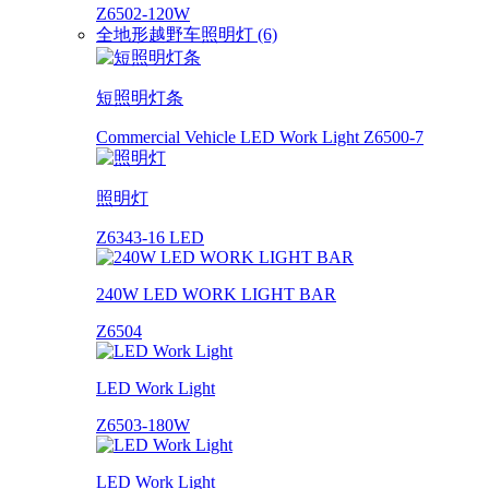
Z6502-120W
全地形越野车照明灯 (6)
短照明灯条
Commercial Vehicle LED Work Light Z6500-7
照明灯
Z6343-16 LED
240W LED WORK LIGHT BAR
Z6504
LED Work Light
Z6503-180W
LED Work Light