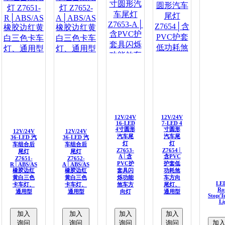
12V/24V
12V/24V
16-LED
7-LED 4
4寸圆形
寸圆形
12V/24V
12V/24V
汽车尾
汽车尾
36-LED 汽
36-LED 汽
灯
灯
车组合后
车组合后
Z7653-
Z7654│
尾灯
尾灯
A│含
含PVC
Z7651-
Z7652-
PVC护
护套低
R│ABS/AS
A│ABS/AS
橡胶边红
橡胶边红
套具闪
功耗煞
黄白三色
黄白三色
烁功能
车方向
LE
卡车灯、
卡车灯、
煞车方
尾灯、
Ro
通用型
通用型
向灯
通用型
Stop/T
Li
加入
加入
加入
加入
询问
询问
询问
询问
加