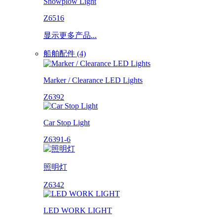
Snowplow Light
Z6516
显示更多产品...
船舶配件 (4)
Marker / Clearance LED Lights
Z6392
Car Stop Light
Z6391-6
照明灯
Z6342
LED WORK LIGHT