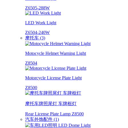
Z6505-288W
LED Work Light
Z6504-240W
摩托车 (3)
Motocycle Helmet Warning Light
Z8504
Motorcycle License Plate Light
Z8500
摩托车牌照尾灯 车牌框灯
Rear License Plate Lamp Z8500
汽车外饰配件 (1)