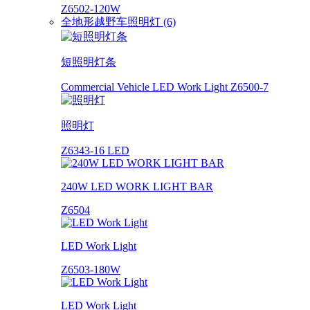
Z6502-120W
全地形越野车照明灯 (6)
短照明灯条
Commercial Vehicle LED Work Light Z6500-7
照明灯
Z6343-16 LED
240W LED WORK LIGHT BAR
Z6504
LED Work Light
Z6503-180W
LED Work Light