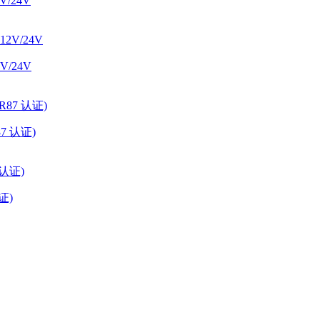
/24V
/24V
87 认证)
证)