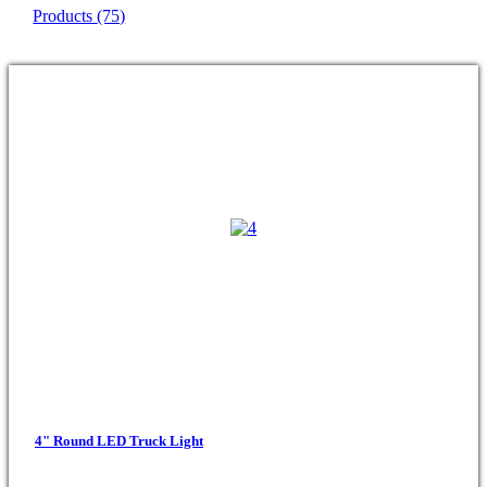
Products
(75)
4" Round LED Truck Light