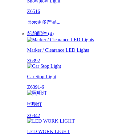
Snowplow Light
Z6516
显示更多产品...
船舶配件 (4)
Marker / Clearance LED Lights
Z6392
Car Stop Light
Z6391-6
照明灯
Z6342
LED WORK LIGHT