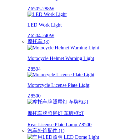
Z6505-288W
LED Work Light
Z6504-240W
摩托车 (3)
Motocycle Helmet Warning Light
Z8504
Motorcycle License Plate Light
Z8500
摩托车牌照尾灯 车牌框灯
Rear License Plate Lamp Z8500
汽车外饰配件 (1)