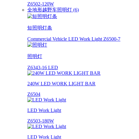
Z6502-120W
全地形越野车照明灯 (6)
短照明灯条
Commercial Vehicle LED Work Light Z6500-7
照明灯
Z6343-16 LED
240W LED WORK LIGHT BAR
Z6504
LED Work Light
Z6503-180W
LED Work Light