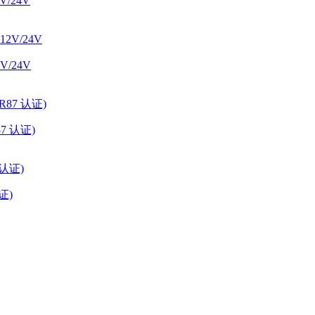
/24V
/24V
87 认证)
证)