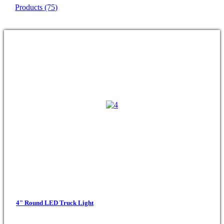
Products
(75)
4" Round LED Truck Light