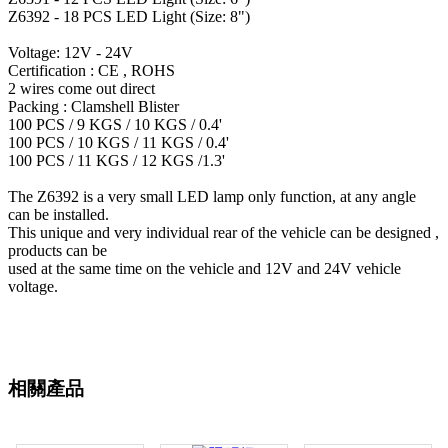
Z6392 - 18 PCS LED Light (Size: 8")
Voltage: 12V - 24V
Certification : CE , ROHS
2 wires come out direct
Packing : Clamshell Blister
100 PCS / 9 KGS / 10 KGS / 0.4'
100 PCS / 10 KGS / 11 KGS / 0.4'
100 PCS / 11 KGS / 12 KGS /1.3'
The Z6392 is a very small LED lamp only function, at any angle
can be installed.
This unique and very individual rear of the vehicle can be designed ,
products can be
used at the same time on the vehicle and 12V and 24V vehicle
voltage.
相關產品