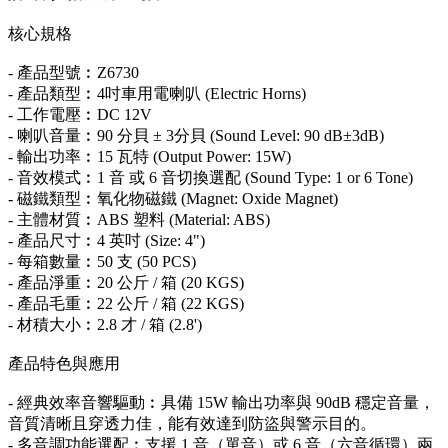
核心規格
- 產品型號︰Z6730
- 產品類型︰4吋車用電喇叭 (Electric Horns)
- 工作電壓︰DC 12V
- 喇叭音量︰90 分貝 ± 3分貝 (Sound Level: 90 dB±3dB)
- 輸出功率︰15 瓦特 (Output Power: 15W)
- 音效模式︰1 音 或 6 音切換選配 (Sound Type: 1 or 6 Tone)
- 磁鐵類型︰氧化物磁鐵 (Magnet: Oxide Magnet)
- 主體材質︰ABS 塑料 (Material: ABS)
- 產品尺寸︰4 英吋 (Size: 4")
- 每箱數量︰50 支 (50 PCS)
- 產品淨重︰20 公斤 / 箱 (20 KGS)
- 產品毛重︰22 公斤 / 箱 (22 KGS)
- 材積大小︰2.8 才 / 箱 (2.8')
產品特色與應用
- 經典效率音響驅動︰具備 15W 輸出功率與 90dB 穩定音量，
音質清晰且穿透力佳，能有效達到防盜與警示目的。
- 多音調功能選配︰支援 1 音（單音）或 6 音（六音循環）兩