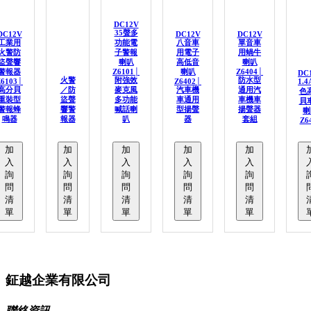
DC12V
35聲多
DC12V
DC12V
DC12V
工業用
功能電
八音車
單音車
火警防
子警報
用電子
用蝸牛
盜聲響
喇叭
高低音
喇叭
警報器
Z6101│
喇叭
Z6404│
DC
火警
附強效
防水型
Z6103│
Z6402│
1.4
高分貝
／防
麥克風
汽車機
通用汽
色
重裝型
盜聲
多功能
車通用
車機車
貝
警報蜂
響警
喊話喇
型揚聲
揚聲器
喇
鳴器
報器
叭
器
套組
Z6
加
加
加
加
加
入
入
入
入
入
詢
詢
詢
詢
詢
問
問
問
問
問
清
清
清
清
清
單
單
單
單
單
鉦越企業有限公司
聯絡資訊