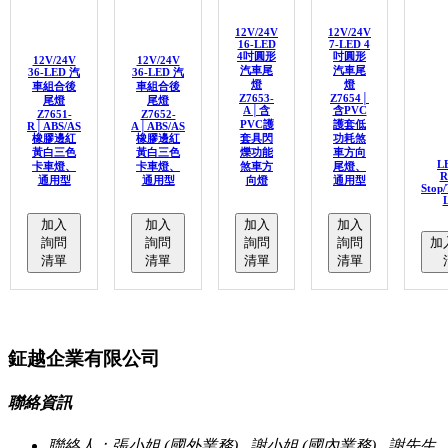
12V/24V
12V/24V
16-LED
7-LED 4
4吋圓形
吋圓形
12V/24V
12V/24V
汽車尾
汽車尾
36-LED 汽
36-LED 汽
燈
燈
車組合後
車組合後
Z7653-
Z7654│
尾燈
尾燈
A│含
含PVC
Z7651-
Z7652-
PVC護
護套低
R│ABS/AS
A│ABS/AS
橡膠邊紅
橡膠邊紅
套具閃
功耗煞
黃白三色
黃白三色
爍功能
車方向
L
卡車燈、
卡車燈、
煞車方
尾燈、
R
通用型
通用型
向燈
通用型
Stop/
L
加入
加入
加入
加入
詢問
詢問
詢問
詢問
加
清單
清單
清單
清單
鉦越企業有限公司
聯絡資訊
聯絡人：張小姐 (國外業務) , 謝小姐 (國內業務) , 謝先生