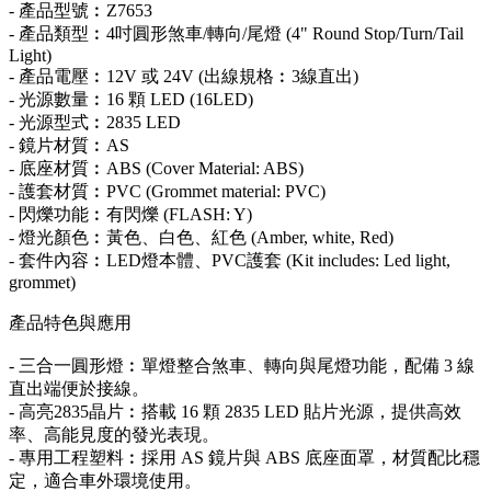
- 產品型號︰Z7653
- 產品類型︰4吋圓形煞車/轉向/尾燈 (4" Round Stop/Turn/Tail
Light)
- 產品電壓︰12V 或 24V (出線規格︰3線直出)
- 光源數量︰16 顆 LED (16LED)
- 光源型式︰2835 LED
- 鏡片材質︰AS
- 底座材質︰ABS (Cover Material: ABS)
- 護套材質︰PVC (Grommet material: PVC)
- 閃爍功能︰有閃爍 (FLASH: Y)
- 燈光顏色︰黃色、白色、紅色 (Amber, white, Red)
- 套件內容︰LED燈本體、PVC護套 (Kit includes: Led light,
grommet)
產品特色與應用
- 三合一圓形燈︰單燈整合煞車、轉向與尾燈功能，配備 3 線
直出端便於接線。
- 高亮2835晶片︰搭載 16 顆 2835 LED 貼片光源，提供高效
率、高能見度的發光表現。
- 專用工程塑料︰採用 AS 鏡片與 ABS 底座面罩，材質配比穩
定，適合車外環境使用。