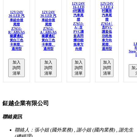
12V/24V
12V/24V
16-LED
7-LED 4
4吋圓形
吋圓形
12V/24V
12V/24V
汽車尾
汽車尾
36-LED 汽
36-LED 汽
燈
燈
車組合後
車組合後
Z7653-
Z7654│
尾燈
尾燈
A│含
含PVC
Z7651-
Z7652-
PVC護
護套低
R│ABS/AS
A│ABS/AS
橡膠邊紅
橡膠邊紅
套具閃
功耗煞
黃白三色
黃白三色
爍功能
車方向
L
卡車燈、
卡車燈、
煞車方
尾燈、
R
通用型
通用型
向燈
通用型
Stop/
L
加入
加入
加入
加入
詢問
詢問
詢問
詢問
加
清單
清單
清單
清單
鉦越企業有限公司
聯絡資訊
聯絡人：張小姐 (國外業務) , 謝小姐 (國內業務) , 謝先生
(總經理)