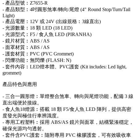
- 產品型號︰Z7655-R
- 產品類型︰4吋圓形煞車/轉向/尾燈 (4" Round Stop/Turn/Tail
Light)
- 產品電壓︰12V 或 24V (出線規格︰3線直出)
- 光源數量︰18 顆 LED (18 LED)
- 光源型式︰F5 / 食人魚 LED (PIRANHA)
- 鏡片材質︰ABS / AS
- 面罩材質︰ABS / AS
- 護套材質︰PVC (PVC Grommet)
- 閃爍功能︰無閃爍 (FLASH: N)
- 套件內容︰LED燈本體、PVC護套 (Kit includes: Led light,
grommet)
產品特色與應用
- 三合一圓形燈︰單燈整合煞車、轉向與尾燈功能，配備 3 線
直出端便於接線。
- 食人魚18燈源︰搭載 18 顆 F5/食人魚 LED 陣列，提供高密
度發光與極佳行車辨識度。
- 專用工程塑料︰採用 ABS/AS 鏡片與面罩，結構緊湊穩定，
確保光源均勻透射。
- 套件含PVC護套︰隨附專用 PVC 橡膠護套，可有效吸收車