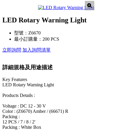
LED Rotary Warning Light
型號：
Z6670
最小訂購量：
200 PCS
立即詢問
加入詢問清單
詳細規格及用途描述
Key Features
LED Rotary Warning Light
Products Details :
Voltage : DC 12 - 30 V
Color : (Z6670) Amber / (66671) R
Packing :
12 PCS / 7 / 8 / 2'
Packing : White Box