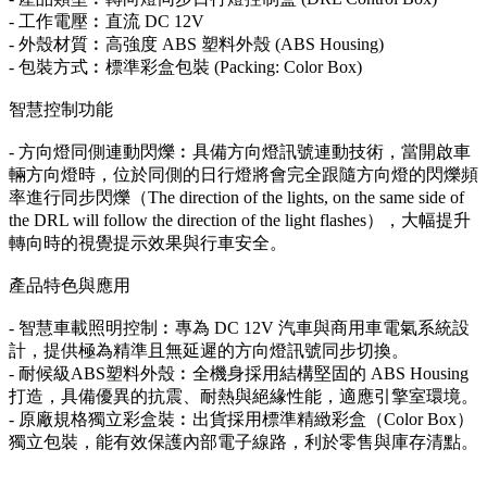
- 工作電壓︰直流 DC 12V
- 外殼材質︰高強度 ABS 塑料外殼 (ABS Housing)
- 包裝方式︰標準彩盒包裝 (Packing: Color Box)
智慧控制功能
- 方向燈同側連動閃爍︰具備方向燈訊號連動技術，當開啟車
輛方向燈時，位於同側的日行燈將會完全跟隨方向燈的閃爍頻
率進行同步閃爍（The direction of the lights, on the same side of
the DRL will follow the direction of the light flashes），大幅提升
轉向時的視覺提示效果與行車安全。
產品特色與應用
- 智慧車載照明控制︰專為 DC 12V 汽車與商用車電氣系統設
計，提供極為精準且無延遲的方向燈訊號同步切換。
- 耐候級ABS塑料外殼︰全機身採用結構堅固的 ABS Housing
打造，具備優異的抗震、耐熱與絕緣性能，適應引擎室環境。
- 原廠規格獨立彩盒裝︰出貨採用標準精緻彩盒（Color Box）
獨立包裝，能有效保護內部電子線路，利於零售與庫存清點。