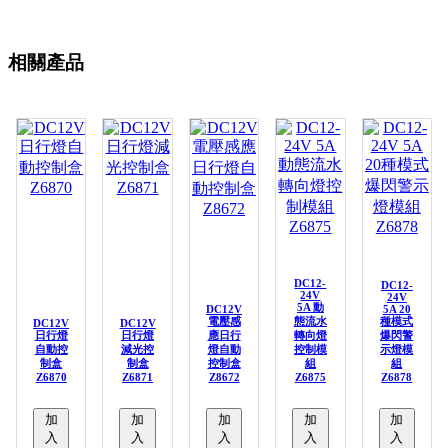
相關產品
DC12-
DC12-
24V
24V
5A 動
DC12V
5A 20
電壓感
態流水
種模式
DC12V
DC12V
日行燈
日行燈
應日行
轉向燈
爆閃警
自動控
減光控
燈自動
控制模
示燈模
制盒
制盒
控制盒
組
組
Z6870
Z6871
Z8672
Z6875
Z6878
加
加
加
加
加
入
入
入
入
入